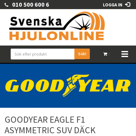
010 500 600 6
LOGGA IN
Sök!
Toggl
0
naviga
GOODYEAR EAGLE F1
ASYMMETRIC SUV DÄCK