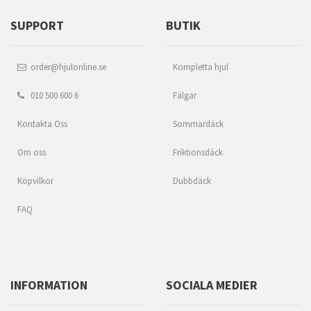
SUPPORT
BUTIK
order@hjulonline.se
Kompletta hjul
010 500 600 6
Fälgar
Kontakta Oss
Sommardäck
Om oss
Friktionsdäck
Köpvilkor
Dubbdäck
FAQ
INFORMATION
SOCIALA MEDIER