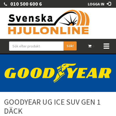
010 500 600 6
LOGGA IN
Sök!
Toggl
0
naviga
GOODYEAR UG ICE SUV GEN 1
DÄCK