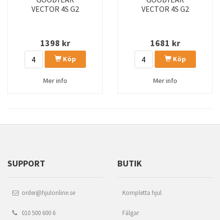
VECTOR 4S G2
VECTOR 4S G2
1398
kr
1681
kr
Köp
Köp
Mer info
Mer info
SUPPORT
BUTIK
order@hjulonline.se
Kompletta hjul
010 500 600 6
Fälgar