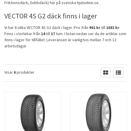
Friktionsdäck
,
Dubbdäck
) här på svenska hjulonline.se.
VECTOR 4S G2 däck finns i lager
Vi har 6 olika VECTOR 4S G2 däck i lager. Pris från
961 kr
till
1681 kr
.
Finns i storlekar från
14
till
17
tum. I listan nedan ser du de artiklar som
finns i lager för tillfället. Leveransen är vanligtvis mellan 7 och 12
arbetsdagar.
Visar
6
produkter