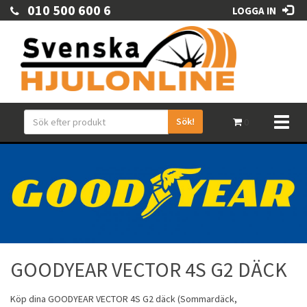
010 500 600 6
LOGGA IN
Sök!
Toggl
0
naviga
GOODYEAR VECTOR 4S G2 DÄCK
Köp dina
GOODYEAR
VECTOR 4S G2 däck (
Sommardäck
,