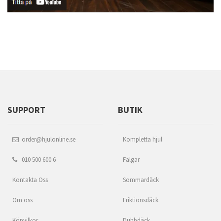
SUPPORT
BUTIK
order@hjulonline.se
Kompletta hjul
010 500 600 6
Fälgar
Kontakta Oss
Sommardäck
Om oss
Friktionsdäck
Köpvilkor
Dubbdäck