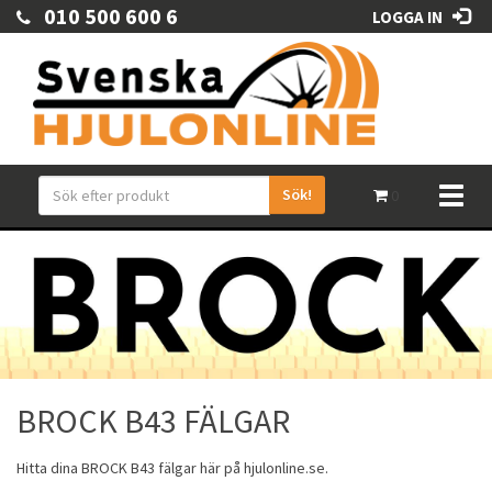
010 500 600 6
LOGGA IN
Sök!
Toggl
0
naviga
BROCK B43 FÄLGAR
Hitta dina
BROCK
B43
fälgar
här på hjulonline.se.