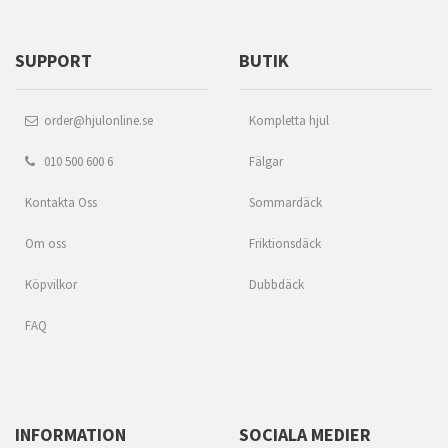
SUPPORT
BUTIK
order@hjulonline.se
Kompletta hjul
010 500 600 6
Fälgar
Kontakta Oss
Sommardäck
Om oss
Friktionsdäck
Köpvilkor
Dubbdäck
FAQ
INFORMATION
SOCIALA MEDIER