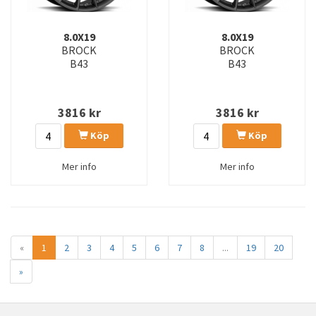
8.0X19
8.0X19
BROCK
BROCK
B43
B43
3816
kr
3816
kr
Köp
Köp
Mer info
Mer info
«
1
2
3
4
5
6
7
8
...
19
20
»