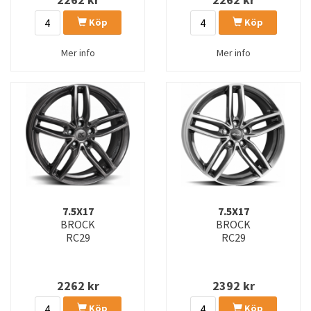
Köp
Köp
Mer info
Mer info
7.5X17
7.5X17
BROCK
BROCK
RC29
RC29
2262
kr
2392
kr
Köp
Köp