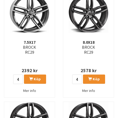
7.5X17
8.0X18
BROCK
BROCK
RC29
RC29
2392
kr
2578
kr
Köp
Köp
Mer info
Mer info