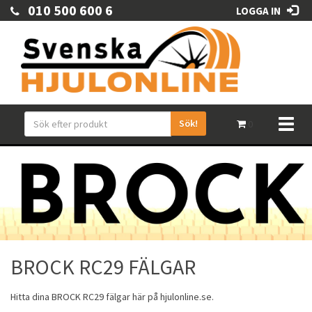
010 500 600 6
LOGGA IN
Sök!
Toggl
0
naviga
BROCK RC29 FÄLGAR
Hitta dina
BROCK
RC29
fälgar
här på hjulonline.se.