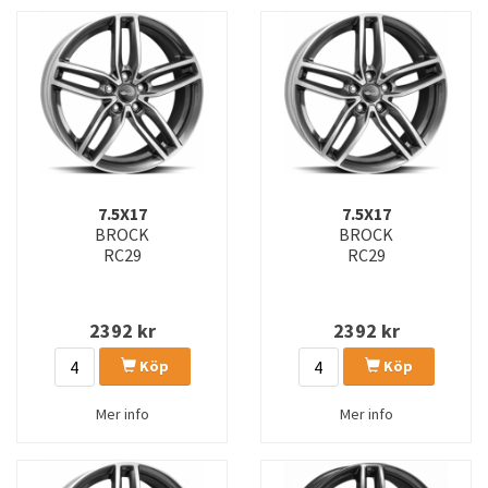
7.5X17
7.5X17
BROCK
BROCK
RC29
RC29
2392
kr
2392
kr
Köp
Köp
Mer info
Mer info