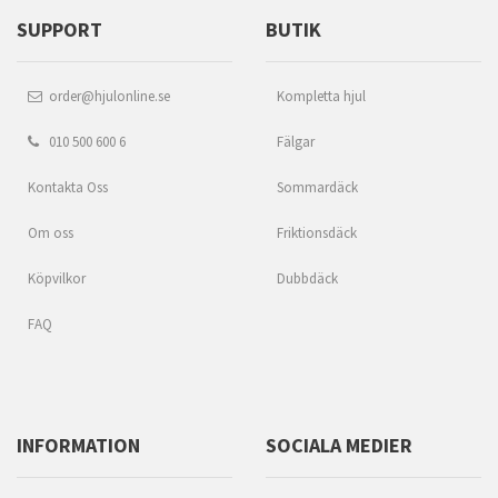
SUPPORT
BUTIK
order@hjulonline.se
Kompletta hjul
010 500 600 6
Fälgar
Kontakta Oss
Sommardäck
Om oss
Friktionsdäck
Köpvilkor
Dubbdäck
FAQ
INFORMATION
SOCIALA MEDIER