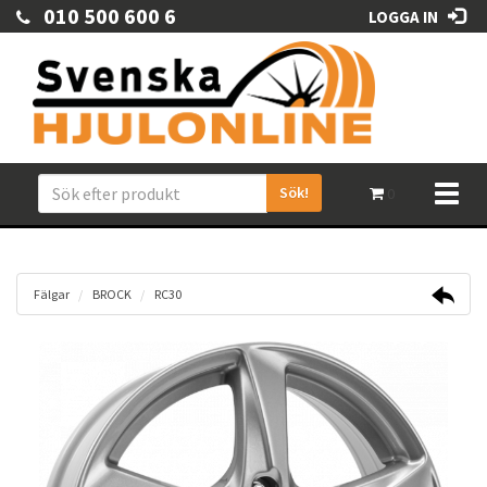
010 500 600 6
LOGGA IN
Sök!
Toggl
0
naviga
Fälgar
BROCK
RC30