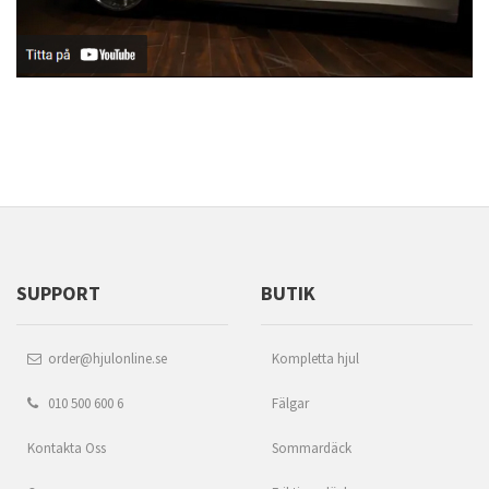
SUPPORT
BUTIK
order@hjulonline.se
Kompletta hjul
010 500 600 6
Fälgar
Kontakta Oss
Sommardäck