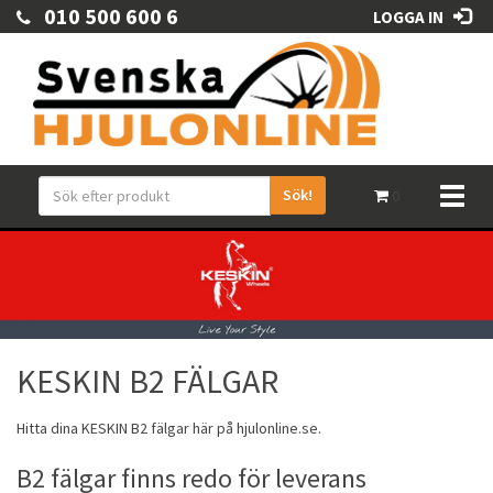
010 500 600 6
LOGGA IN
Sök!
Toggl
0
naviga
KESKIN B2 FÄLGAR
Hitta dina
KESKIN
B2
fälgar
här på hjulonline.se.
B2 fälgar finns redo för leverans