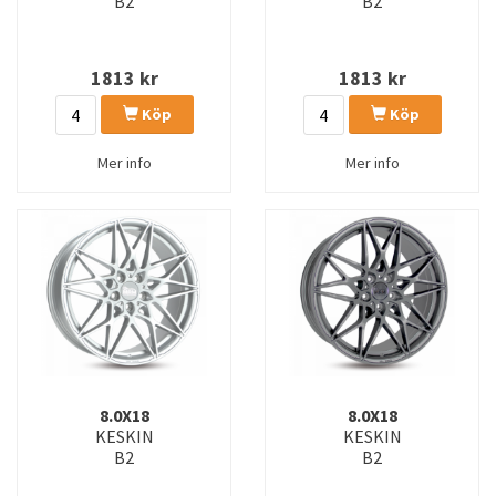
B2
B2
1813
kr
1813
kr
Köp
Köp
Mer info
Mer info
8.0X18
8.0X18
KESKIN
KESKIN
B2
B2