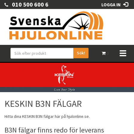
010 500 600 6
LOGGA IN
Sök!
Toggl
0
naviga
KESKIN B3N FÄLGAR
Hitta dina
KESKIN
B3N
fälgar
här på hjulonline.se.
B3N fälgar finns redo för leverans