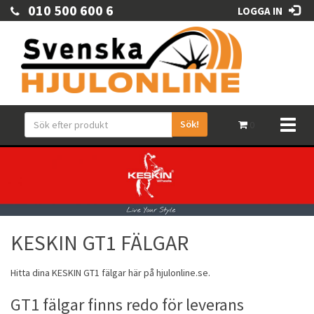
010 500 600 6
LOGGA IN
Sök!
Toggl
0
naviga
KESKIN GT1 FÄLGAR
Hitta dina
KESKIN
GT1
fälgar
här på hjulonline.se.
GT1 fälgar finns redo för leverans