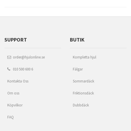
SUPPORT
BUTIK
order@hjulonline.se
Kompletta hjul
010 500 600 6
Fälgar
Kontakta Oss
Sommardäck
Om oss
Friktionsdäck
Köpvilkor
Dubbdäck
FAQ