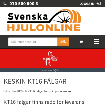
010 500 600 6
LOGGA IN
Sök!
Toggl
0
naviga
KESKIN KT16 FÄLGAR
Hitta dina
KESKIN
KT16
fälgar
här på hjulonline.se.
KT16 fälgar finns redo för leverans