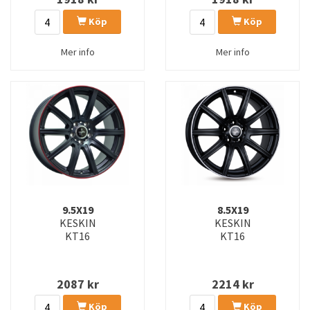
Köp
Köp
Mer info
Mer info
9.5X19
8.5X19
KESKIN
KESKIN
KT16
KT16
2087
kr
2214
kr
Köp
Köp