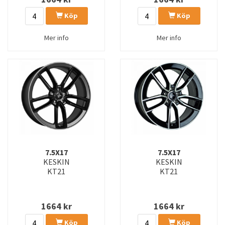
Köp
Köp
Mer info
Mer info
7.5X17
7.5X17
KESKIN
KESKIN
KT21
KT21
1664
kr
1664
kr
Köp
Köp