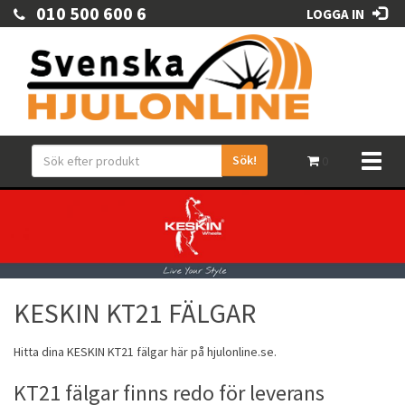
010 500 600 6
LOGGA IN
Sök!
Toggl
0
naviga
KESKIN KT21 FÄLGAR
Hitta dina
KESKIN
KT21
fälgar
här på hjulonline.se.
KT21 fälgar finns redo för leverans