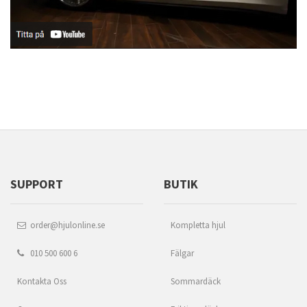
SUPPORT
BUTIK
order@hjulonline.se
Kompletta hjul
010 500 600 6
Fälgar
Kontakta Oss
Sommardäck