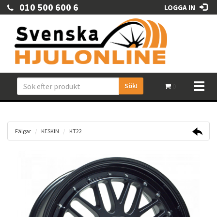
010 500 600 6
LOGGA IN
Sök!
Toggl
0
naviga
Fälgar
KESKIN
KT22