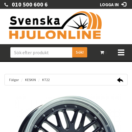
010 500 600 6
LOGGA IN
Sök!
Toggl
0
naviga
Fälgar
KESKIN
KT22