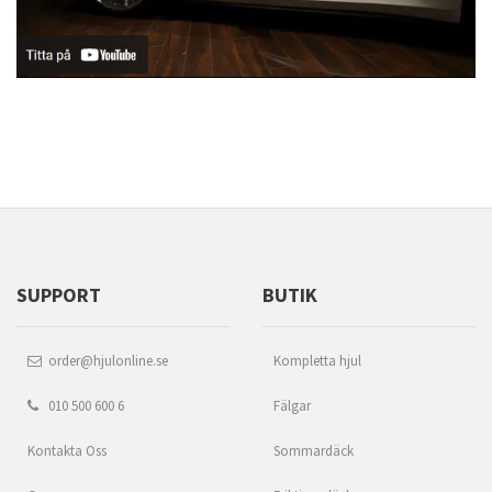
SUPPORT
BUTIK
order@hjulonline.se
Kompletta hjul
010 500 600 6
Fälgar
Kontakta Oss
Sommardäck