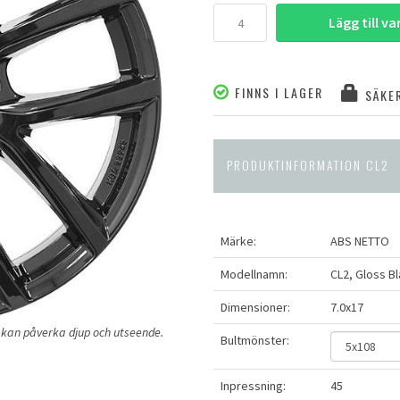
Lägg till v
FINNS I LAGER
SÄKER
PRODUKTINFORMATION CL2
Märke:
ABS NETTO
Modellnamn:
CL2, Gloss B
Dimensioner:
7.0x17
ng kan påverka djup och utseende.
Bultmönster:
Inpressning:
45