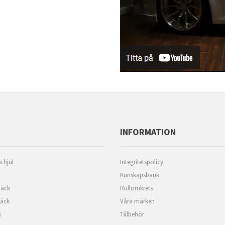
INFORMATION
 hjul
Integritetspolicy
Kunskapsbank
äck
Rullomkrets
däck
Våra märken
k
Tillbehör