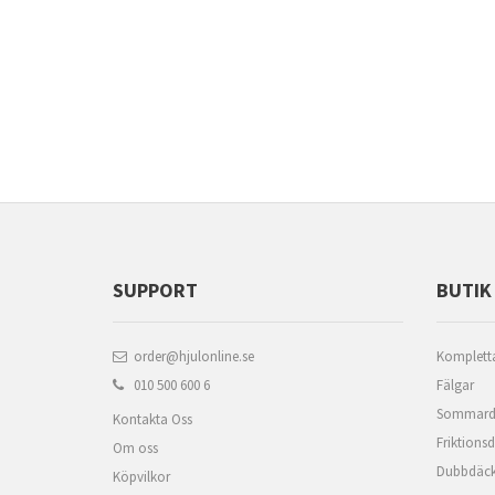
SUPPORT
BUTIK
order@hjulonline.se
Kompletta
010 500 600 6
Fälgar
Sommard
Kontakta Oss
Friktions
Om oss
Dubbdäc
Köpvilkor