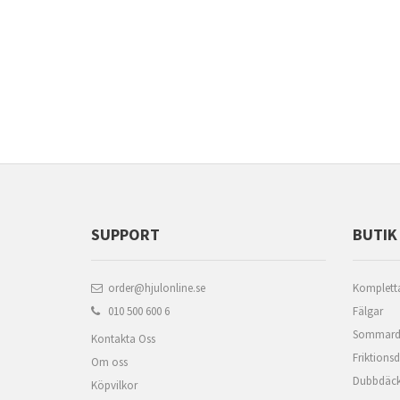
SUPPORT
BUTIK
order@hjulonline.se
Kompletta
010 500 600 6
Fälgar
Sommard
Kontakta Oss
Friktions
Om oss
Dubbdäc
Köpvilkor