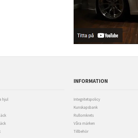
INFORMATION
 hjul
Integritetspolicy
Kunskapsbank
äck
Rullomkrets
däck
Våra märken
k
Tillbehör