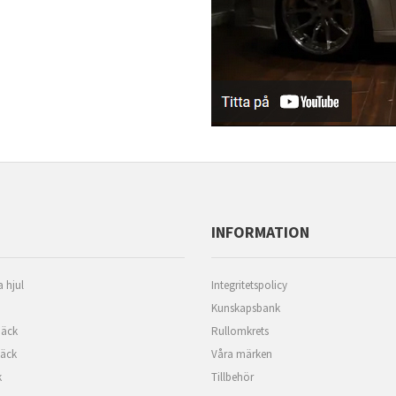
INFORMATION
 hjul
Integritetspolicy
Kunskapsbank
äck
Rullomkrets
däck
Våra märken
k
Tillbehör