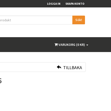
LOGGA IN
SKAPA KONTO
Sök!
VARUKORG (0 KR)
TILLBAKA
6