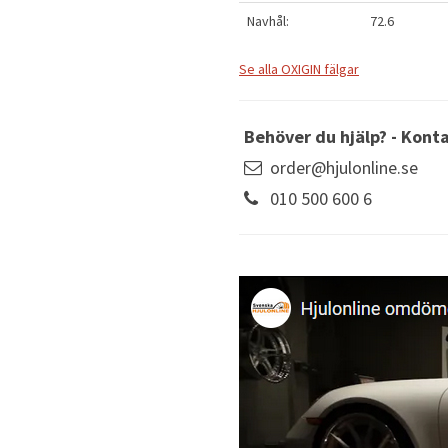
Navhål:
72.6
Se alla OXIGIN fälgar
Behöver du hjälp? - Kont
order@hjulonline.se
010 500 600 6