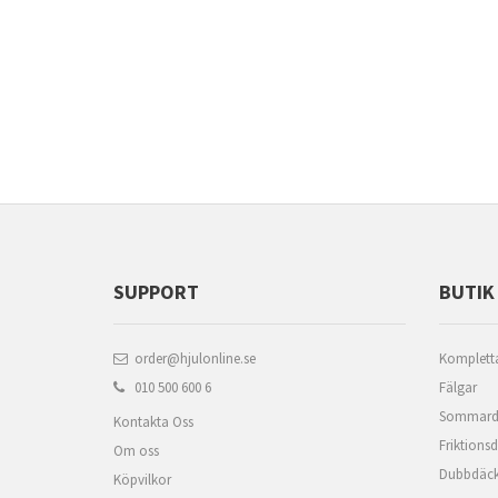
SUPPORT
BUTIK
order@hjulonline.se
Kompletta
010 500 600 6
Fälgar
Sommard
Kontakta Oss
Friktions
Om oss
Dubbdäc
Köpvilkor