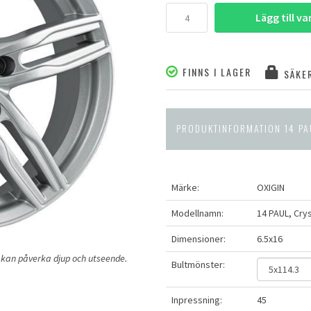
Lägg till v
FINNS I LAGER
SÄKER
PRODUKTINFORMATION 14 PA
Märke:
OXIGIN
Modellnamn:
14 PAUL, Crys
Dimensioner:
6.5x16
ng kan påverka djup och utseende.
Bultmönster:
Inpressning:
45