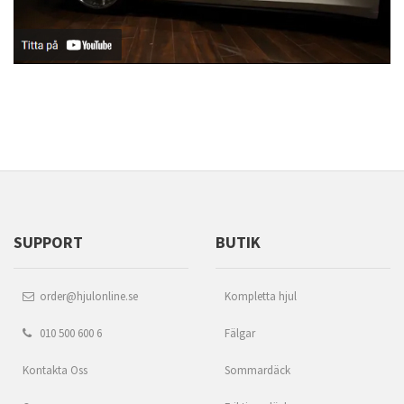
SUPPORT
BUTIK
order@hjulonline.se
Kompletta hjul
010 500 600 6
Fälgar
Kontakta Oss
Sommardäck