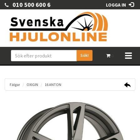
010 500 600 6
LOGGA IN
Sök!
Toggl
0
naviga
Fälgar
OXIGIN
16 ANTON