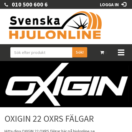
010 500 600 6
LOGGA IN
Sök!
Toggl
0
naviga
OXIGIN 22 OXRS FÄLGAR
Hitta dina
OXIGIN
22 OXRS
fälgar
här på hjulonline.se.