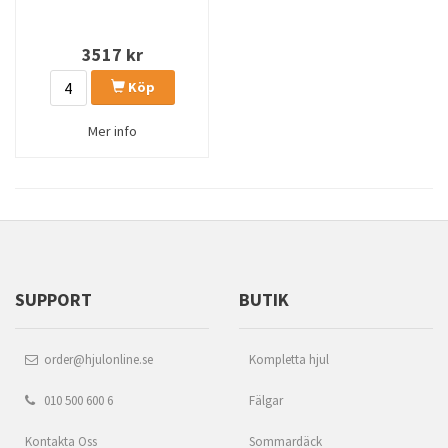
3517
kr
Köp
Mer info
SUPPORT
BUTIK
order@hjulonline.se
Kompletta hjul
010 500 600 6
Fälgar
Kontakta Oss
Sommardäck