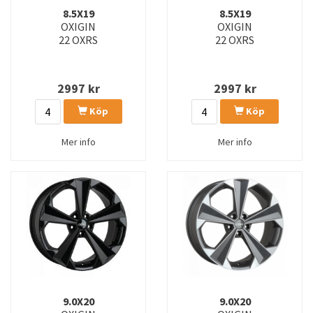
8.5X19
8.5X19
OXIGIN
OXIGIN
22 OXRS
22 OXRS
2997
kr
2997
kr
Köp
Köp
Mer info
Mer info
9.0X20
9.0X20