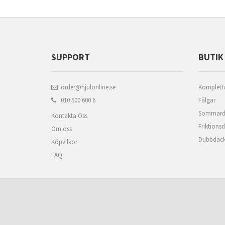
SUPPORT
BUTIK
order@hjulonline.se
Kompletta
010 500 600 6
Fälgar
Sommard
Kontakta Oss
Friktions
Om oss
Dubbdäc
Köpvilkor
FAQ