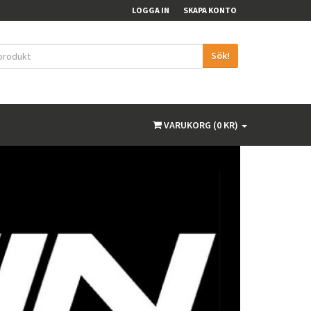
LOGGA IN
SKAPA KONTO
Sök!
VARUKORG (0 KR)