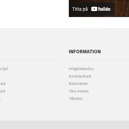
INFORMATION
 hjul
Integritetspolicy
Kunskapsbank
äck
Rullomkrets
däck
Våra märken
k
Tillbehör