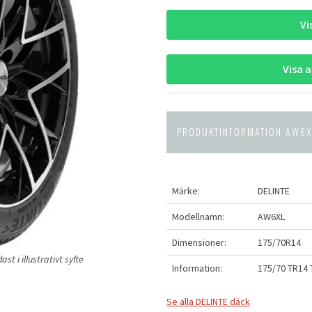
Vi
Visa 
PRODUKTINFORMATION AW6X
Märke:
DELINTE
Modellnamn:
AW6XL
Dimensioner:
175/70R14
t i illustrativt syfte
Information:
175/70 TR14 
Se alla DELINTE däck