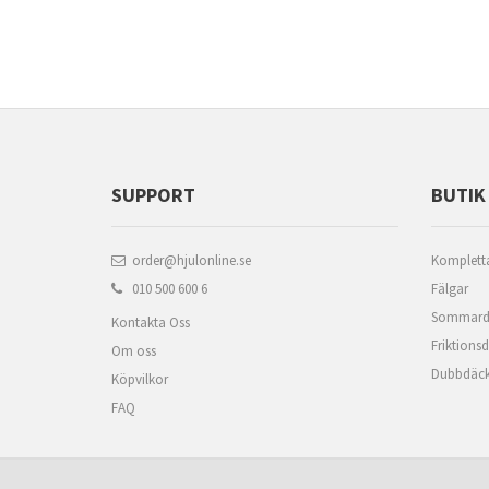
SUPPORT
BUTIK
order@hjulonline.se
Kompletta
010 500 600 6
Fälgar
Sommard
Kontakta Oss
Friktions
Om oss
Dubbdäc
Köpvilkor
FAQ