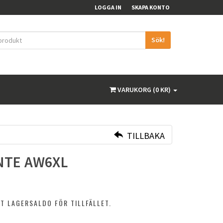
LOGGA IN
SKAPA KONTO
Sök!
VARUKORG (0 KR)
TILLBAKA
INTE AW6XL
T LAGERSALDO FÖR TILLFÄLLET.