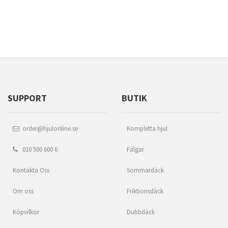
SUPPORT
BUTIK
order@hjulonline.se
Kompletta hjul
010 500 600 6
Fälgar
Kontakta Oss
Sommardäck
Om oss
Friktionsdäck
Köpvilkor
Dubbdäck