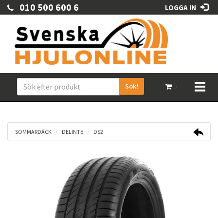
010 500 600 6
LOGGA IN
Sök!
Toggl
0
naviga
SOMMARDÄCK
DELINTE
DS2