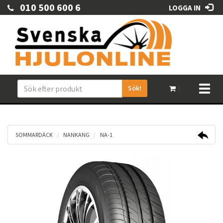
010 500 600 6
LOGGA IN
Sök!
Toggl
0
naviga
SOMMARDÄCK
NANKANG
NA-1