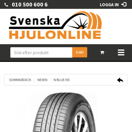
010 500 600 6
LOGGA IN
Sök!
Toggl
0
naviga
SOMMARDÄCK
NEXEN
N BLUE HD