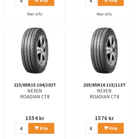
Köp
Köp
Mer info
Mer info
215/65R15 104/102T
235/65R16 115/113T
NEXEN
NEXEN
ROADIAN CT8
ROADIAN CT8
1554
kr
1576
kr
Köp
Köp