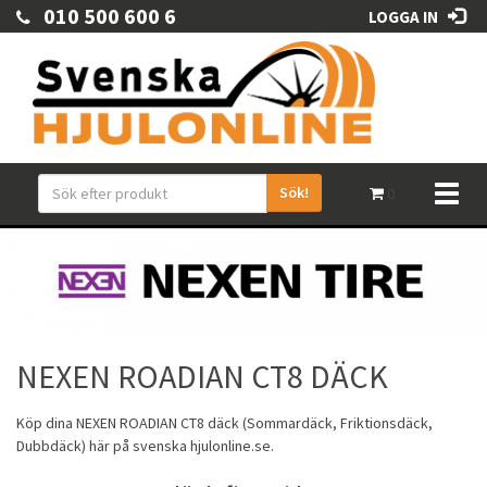
010 500 600 6
LOGGA IN
Sök!
Toggl
0
naviga
NEXEN ROADIAN CT8 DÄCK
Köp dina
NEXEN
ROADIAN CT8 däck (
Sommardäck
,
Friktionsdäck
,
Dubbdäck
) här på svenska hjulonline.se.