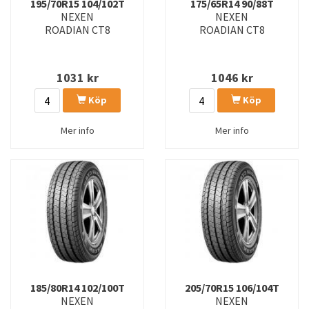
195/70R15 104/102T
175/65R14 90/88T
NEXEN
NEXEN
ROADIAN CT8
ROADIAN CT8
1031
kr
1046
kr
Köp
Köp
Mer info
Mer info
185/80R14 102/100T
205/70R15 106/104T
NEXEN
NEXEN