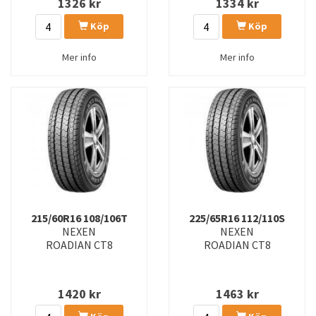
1326
kr
1334
kr
Köp
Köp
Mer info
Mer info
215/60R16 108/106T
225/65R16 112/110S
NEXEN
NEXEN
ROADIAN CT8
ROADIAN CT8
1420
kr
1463
kr