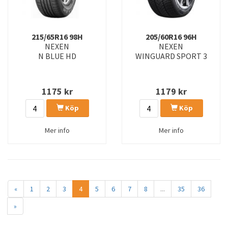
215/65R16 98H
205/60R16 96H
NEXEN
NEXEN
N BLUE HD
WINGUARD SPORT 3
1175
kr
1179
kr
Köp
Köp
Mer info
Mer info
«
1
2
3
4
5
6
7
8
...
35
36
»