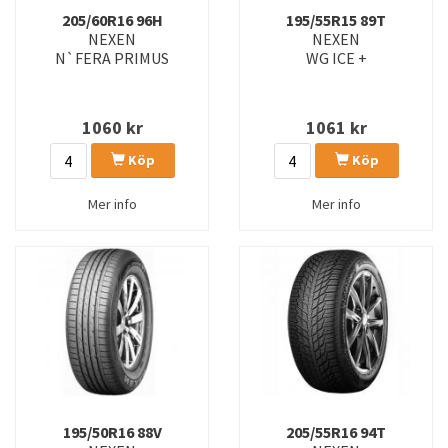
NBLUE HD+
NBLUEHD
205/60R16 96H
195/55R15 89T
NEXEN
NEXEN
NBLUEHDPL
NBLUES
N`FERA PRIMUS
WG ICE +
NFERA PRIMUS
NFERA SPORT
1060
kr
1061
kr
NFERA SPORT (SU2)
NFERA SPORT EV
Köp
Köp
NFERA SPORT SUV
NFERASU1
Mer info
Mer info
NFPRIMUS
NFS
NFSPORT
NPRIZ RH7
ROADHTXRH5
ROADIAN AT
ROADIAN AT 4X4
ROADIAN CT8
ROADIAN HTX RH5
ROADIAN HTX RH5 (SUV)
SU1
WG ICE +
195/50R16 88V
205/55R16 94T