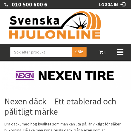
010 500 600 6
LOGGA IN
Sök!
Toggl
0
naviga
Nexen däck – Ett etablerad och
pålitligt märke
Bra däck, med hög kvalitet som man kan lita på, är viktigt för säker
bilkörning. Då ska man köpa rejäla däck från Nexen som är