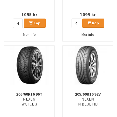
1095
kr
1095
kr
Köp
Köp
Mer info
Mer info
205/60R16 96T
205/60R16 92V
NEXEN
NEXEN
WG ICE 3
N BLUE HD