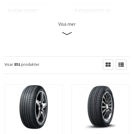
N FERA SPORT
N FERA SPORT EV
N FERA SPORT SUV
N FERA SPORT SUV EV
Visa mer
N FERA SPORT SUV XL
N FERA SU-1
N FERA SU-4
N`BLUE 4SEASON 2
N`BLUE HD PLUS
N`BLUE S
Visar
851
produkter
N`FERA PRIMUS
N`FERA RU1
N`FERA SPORT
N`FERA SU1
N-BLUE HD PLUS
N'BLUE HD PLUS
NBLUE 4 SEAS. 2
NBLUE 4 SEASON
NBLUE 4 SEASON VAN
NBLUE 4SEASON 2