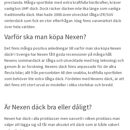
prestanda. Många sportbilar med extra kraftfulla hästkrafter, kräver
vanligtvis UHP däck. Dock räcker däcken inte lika länge som vanliga
traditionella däck. Man hade 2006 även utvecklat tåliga LTR/SUV
vinterdäck som fick en stor efterfrågan. Idag finns varumärket däck
över hela världen.
Varför ska man köpa Nexen?
Det finns många positiva anledningar till varför man ska köpa Nexen
däck! I Sverige har Nexen fått goda recensioner på många håll.
Nexens
sommardäck
är tåliga och utvecklade med hög teknologi och
genom år av forskning. Nexens däck finns anpassade för de allra
flesta bilar; allt från personbilen till den snabba, kraftfulla sportbilen
som behöver lite extra tåliga däck. Fördelen med Nexens däck, är att
det finns ett stort urval av modeller i olika storlekar och bredd.
Är Nexen däck bra eller dåligt?
Nexen har däck i alla prisklasser men oavsett i vilken prisklass man
väljer att lägga sig så får man absolut ett däck som är både säkert