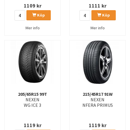
1109
kr
1111
kr
Köp
Köp
Mer info
Mer info
205/65R15 99T
215/45R17 91W
NEXEN
NEXEN
WG ICE 3
NFERA PRIMUS
1119
kr
1119
kr