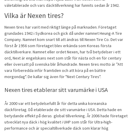
väletablerade och vars däcktillverkning har funnits sedan år 1942.
Vilka är Nexen tires?
Nexen tires har varit med riktigt länge på marknaden. Företaget
grundades 1942 i Sydkorea och gick då under namnet Heung-A Tire
Company. Namnet kom snart till att ändras till Nexen Tire Co. Det var
först år 1956 som företaget blev erkända som Koreas första
däcktillverkare. Namnet eller ordet Nexen, har två betydelser i ett
ord, Next är engelskans next som står för nästa och en för century
eller översatt på svenska blir århundrade. Nexen tires motto är ”Att
vara förberedda inför framtiden och att köra på en bättre
morgondag". De kallar sig även för "Next Century Tires".
Nexen tires etablerar sitt varumärke i USA
År 2000 var ett betydelsefullt år för detta unika koreanska
däckföretag. Då etablerade de sitt varumärke i USA. Detta hade en
betydande effekt på deras global tillverkning. År 2006 hade företaget
utvecklat nya däck i hög kvalitet i UHP som står för Ultra-high-
performance och är specialtillverkade däck som klarar hög