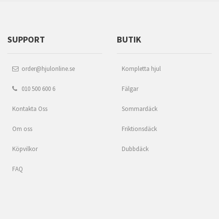
SUPPORT
BUTIK
order@hjulonline.se
Kompletta hjul
010 500 600 6
Fälgar
Kontakta Oss
Sommardäck
Om oss
Friktionsdäck
Köpvilkor
Dubbdäck
FAQ