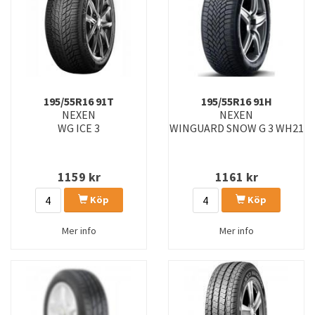
195/55R16 91T
195/55R16 91H
NEXEN
NEXEN
WG ICE 3
WINGUARD SNOW G 3 WH21
1159
kr
1161
kr
Köp
Köp
Mer info
Mer info