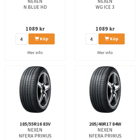
NEXEN
NEXEN
WG ICE 3
N BLUE HD
WG ICE PLUS
WG ICE 3
WG ICE SUV
WG SPORT 2 SUV
1089
kr
1089
kr
WG SPORT 3
WG-SPORT 2 (WU7)
Köp
Köp
WG-SPORT 2 SUV (WU7)
WGSP2
Mer info
Mer info
WINGUARD ICE
WINGUARD SNOW G 3 WH21
WINGUARD SNOW`G 3
WINGUARD SNOW`G 3 WH21
WINGUARD SNOWG 3
WINGUARD SPORT 2
WINGUARD SPORT 3
WINGUARD WINSPIKE 3
WINGUARD WT1
WINSPIKE 3
185/55R16 83V
205/40R17 84W
WINSPIKE 3 LT
WINSPIKE LT
NEXEN
NEXEN
NFERA PRIMUS
NFERA PRIMUS
WT1