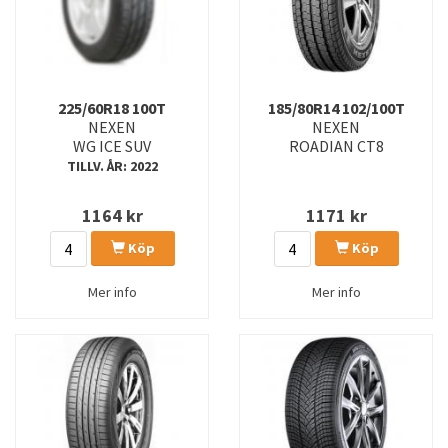
225/60R18 100T
185/80R14 102/100T
NEXEN
NEXEN
WG ICE SUV
ROADIAN CT8
TILLV. ÅR: 2022
1164
kr
1171
kr
Köp
Köp
Mer info
Mer info