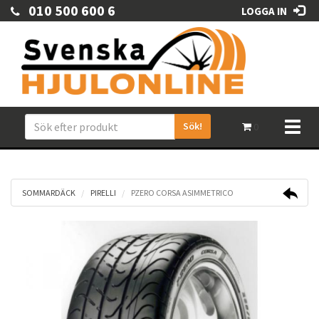
010 500 600 6
LOGGA IN
Sök!
Toggl
0
naviga
SOMMARDÄCK
PIRELLI
PZERO CORSA ASIMMETRICO