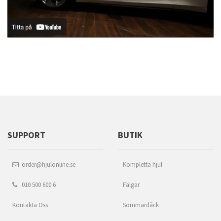
SUPPORT
BUTIK
order@hjulonline.se
Kompletta hjul
010 500 600 6
Fälgar
Kontakta Oss
Sommardäck