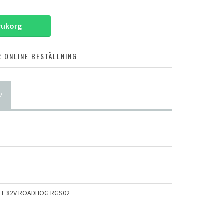
arukorg
 ONLINE BESTÄLLNING
2
 TL 82V ROADHOG RGS02