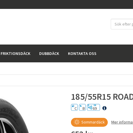
FRIKTIONSDÄCK
DUBBDÄCK
KONTAKTA OSS
185/55R15 ROA
C
B
69
Sommardäck
Mer inform