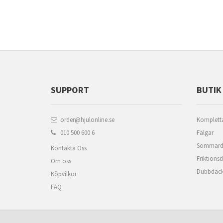
SUPPORT
BUTIK
order@hjulonline.se
Kompletta
010 500 600 6
Fälgar
Sommard
Kontakta Oss
Friktions
Om oss
Dubbdäc
Köpvilkor
FAQ