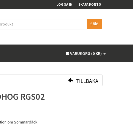
LOGGA IN
SKAPA KONTO
Sök!
VARUKORG (0 KR)
TILLBAKA
DHOG RGS02
ation om Sommardäck