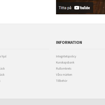
INFORMATION
 hjul
Integritetspolicy
Kunskapsbank
äck
Rullomkrets
däck
Våra märken
k
Tillbehör