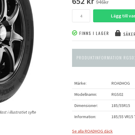
652 kr
946kr
Lägg till v
FINNS I LAGER
SÄKER
PRODUKTINFORMATION RGS0
Märke:
ROADHOG
Modellnamn:
RGS02
Dimensioner:
185/55R15
t i illustrativt syfte
Information:
185/55 VR15
Se alla ROADHOG däck