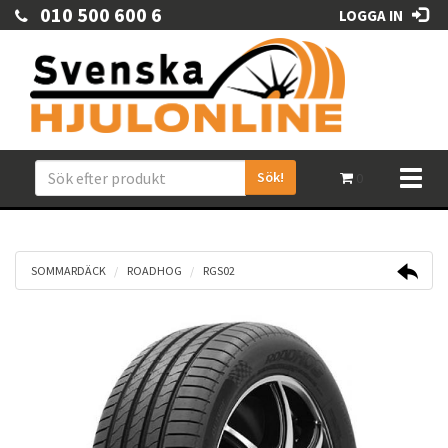
010 500 600 6
LOGGA IN
Sök!
Toggl
0
naviga
SOMMARDÄCK
ROADHOG
RGS02