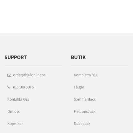
SUPPORT
BUTIK
order@hjulonline.se
Kompletta hjul
010 500 600 6
Fälgar
Kontakta Oss
Sommardäck
Om oss
Friktionsdäck
Köpvilkor
Dubbdäck