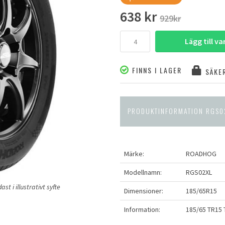
638 kr
929kr
Lägg till v
FINNS I LAGER
SÄKER
PRODUKTINFORMATION RGS0
Märke:
ROADHOG
Modellnamn:
RGS02XL
t i illustrativt syfte
Dimensioner:
185/65R15
Information:
185/65 TR15