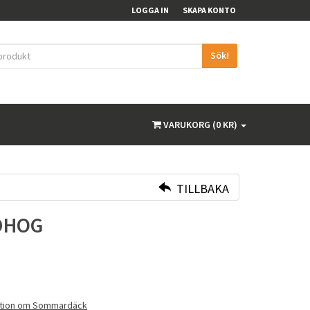
LOGGA IN
SKAPA KONTO
Sök!
VARUKORG (0 KR)
TILLBAKA
DHOG
ation om Sommardäck