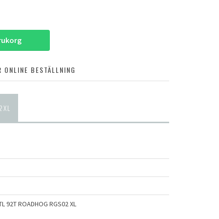
arukorg
 ONLINE BESTÄLLNING
2XL
 TL 92T ROADHOG RGS02 XL