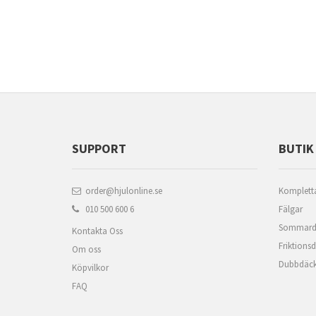
SUPPORT
BUTIK
order@hjulonline.se
Kompletta
010 500 600 6
Fälgar
Sommard
Kontakta Oss
Friktions
Om oss
Dubbdäc
Köpvilkor
FAQ