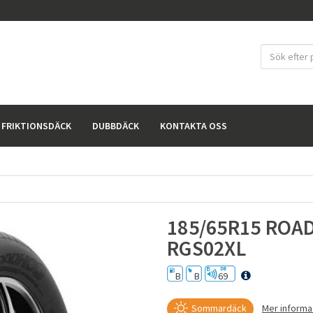
FRIKTIONSDÄCK
DUBBDÄCK
KONTAKTA OSS
185/65R15 ROA
RGS02XL
B
B
69
Sommardäck
Mer inform