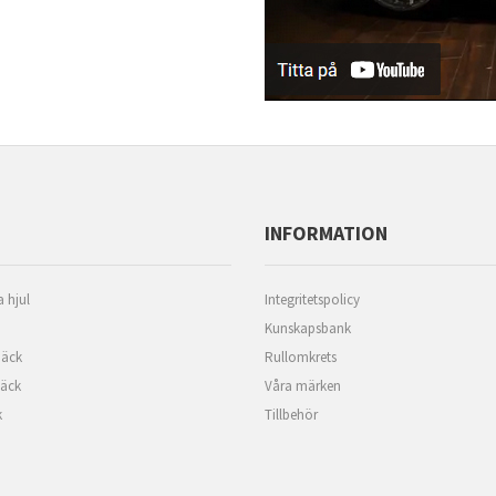
INFORMATION
 hjul
Integritetspolicy
Kunskapsbank
äck
Rullomkrets
däck
Våra märken
k
Tillbehör