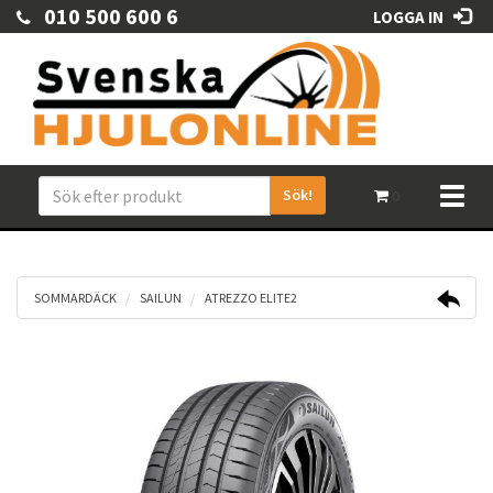
010 500 600 6
LOGGA IN
Sök!
Toggl
0
naviga
SOMMARDÄCK
SAILUN
ATREZZO ELITE2