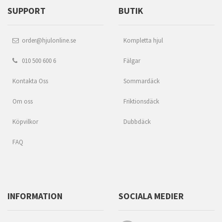
SUPPORT
BUTIK
order@hjulonline.se
Kompletta hjul
010 500 600 6
Fälgar
Kontakta Oss
Sommardäck
Om oss
Friktionsdäck
Köpvilkor
Dubbdäck
FAQ
INFORMATION
SOCIALA MEDIER