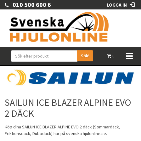
010 500 600 6
LOGGA IN
Sök!
Toggl
0
naviga
SAILUN ICE BLAZER ALPINE EVO
2 DÄCK
Köp dina
SAILUN
ICE BLAZER ALPINE EVO 2 däck (
Sommardäck
,
Friktionsdäck
,
Dubbdäck
) här på svenska hjulonline.se.