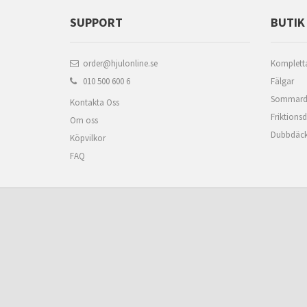
SUPPORT
BUTIK
order@hjulonline.se
Kompletta
010 500 600 6
Fälgar
Sommard
Kontakta Oss
Friktions
Om oss
Dubbdäc
Köpvilkor
FAQ