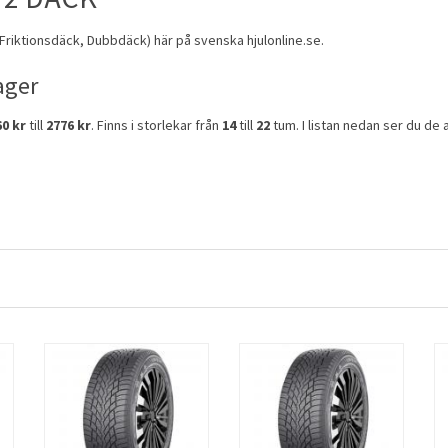
Friktionsdäck
,
Dubbdäck
) här på svenska hjulonline.se.
ager
60 kr
till
2776 kr
. Finns i storlekar från
14
till
22
tum. I listan nedan ser du de ar