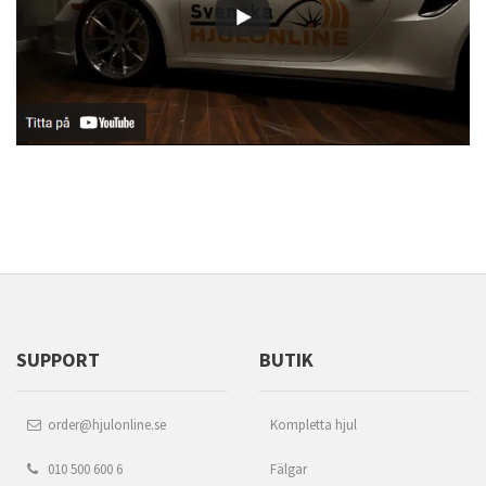
SUPPORT
BUTIK
order@hjulonline.se
Kompletta hjul
010 500 600 6
Fälgar