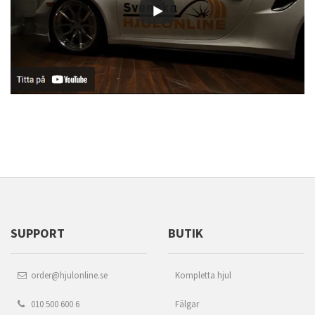
SUPPORT
BUTIK
order@hjulonline.se
Kompletta hjul
010 500 600 6
Fälgar