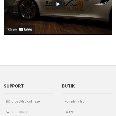
SUPPORT
BUTIK
order@hjulonline.se
Kompletta hjul
010 500 600 6
Fälgar