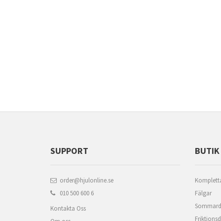
SUPPORT
BUTIK
order@hjulonline.se
Kompletta
010 500 600 6
Fälgar
Sommard
Kontakta Oss
Friktions