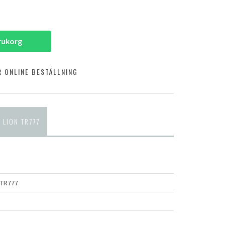
arukorg
 ONLINE BESTÄLLNING
LION TR777
 TR777