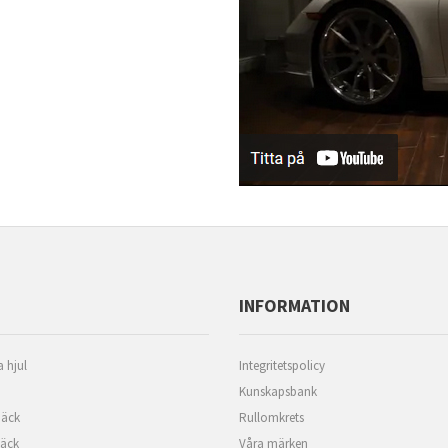
INFORMATION
 hjul
Integritetspolicy
Kunskapsbank
äck
Rullomkrets
däck
Våra märken