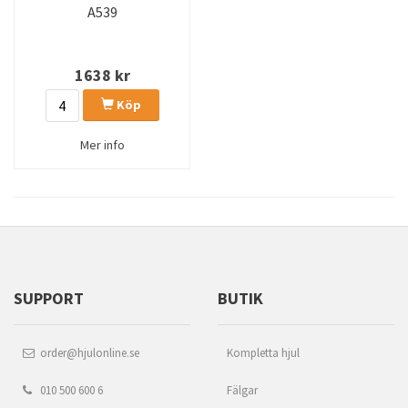
A539
1638
kr
Köp
Mer info
SUPPORT
BUTIK
order@hjulonline.se
Kompletta hjul
010 500 600 6
Fälgar