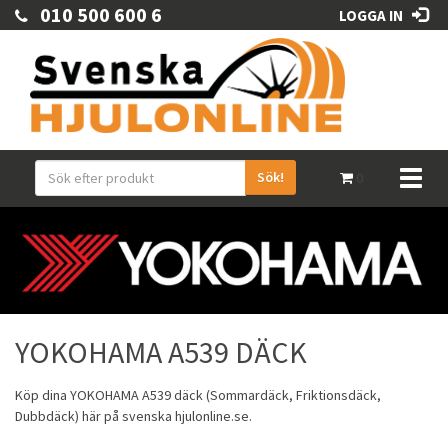
010 500 600 6
LOGGA IN
Sök!
Toggl
0
naviga
YOKOHAMA A539 DÄCK
Köp dina
YOKOHAMA
A539 däck (
Sommardäck
,
Friktionsdäck
,
Dubbdäck
) här på svenska hjulonline.se.