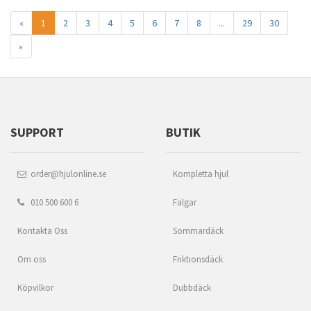
«
1
2
3
4
5
6
7
8
...
29
30
»
SUPPORT
BUTIK
order@hjulonline.se
Kompletta hjul
010 500 600 6
Fälgar
Kontakta Oss
Sommardäck
Om oss
Friktionsdäck
Köpvilkor
Dubbdäck