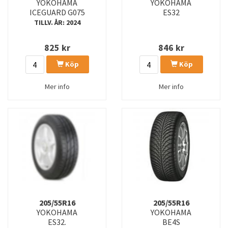
YOKOHAMA
YOKOHAMA
WY01WDRIVE
Y350
ICEGUARD G075
ES32
TILLV. ÅR: 2024
825
kr
846
kr
Köp
Köp
Mer info
Mer info
205/55R16
205/55R16
YOKOHAMA
YOKOHAMA
ES32.
BE4S