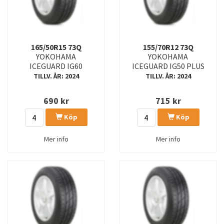
BLUEARTH GT AE51B
BLUEARTH VAN AS RY61
BLUEARTH XT-AE61
BLUEARTH-4S AW21
BLUEARTH-ES ES32
BLUEARTH-VAN A/S
165/50R15 73Q
155/70R12 73Q
YOKOHAMA
YOKOHAMA
ICEGUARD IG60
BLUEARTH-VAN RY55
ICEGUARD IG50 PLUS
BLUEARTH-WINTER (V905)
TILLV. ÅR: 2024
TILLV. ÅR: 2024
BLUEARTH-WINTER V906
BLUEARTH-WINTER WY01
690
kr
715
kr
BLUEARTHES
BLUEEARTH GT AE51
Köp
Köp
CV4
DB DECIBEL E70
Mer info
Mer info
DB DECIBEL E70J
E70B
ES32
ES32.
ES32D
G003
G016
G057XL