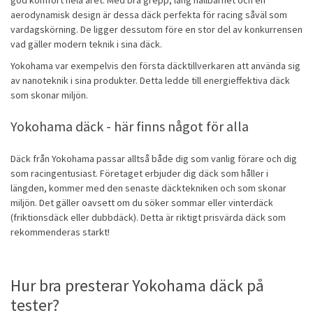
god komfort hela året. Med bra grepp, lång hållbarhet och en
aerodynamisk design är dessa däck perfekta för racing såväl som
vardagskörning. De ligger dessutom före en stor del av konkurrensen
vad gäller modern teknik i sina däck.
Yokohama var exempelvis den första däcktillverkaren att använda sig
av nanoteknik i sina produkter. Detta ledde till energieffektiva däck
som skonar miljön.
Yokohama däck - här finns något för alla
Däck från Yokohama passar alltså både dig som vanlig förare och dig
som racingentusiast. Företaget erbjuder dig däck som håller i
längden, kommer med den senaste däcktekniken och som skonar
miljön. Det gäller oavsett om du söker sommar eller vinterdäck
(
friktionsdäck
eller
dubbdäck
). Detta är riktigt prisvärda däck som
rekommenderas starkt!
Hur bra presterar Yokohama däck på
tester?