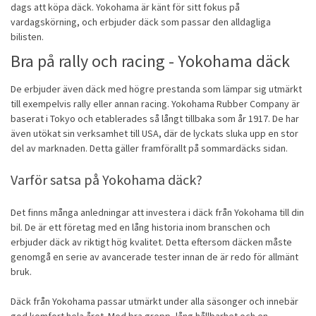
dags att köpa däck. Yokohama är känt för sitt fokus på
vardagskörning, och erbjuder däck som passar den alldagliga
bilisten.
Bra på rally och racing - Yokohama däck
De erbjuder även däck med högre prestanda som lämpar sig utmärkt
till exempelvis rally eller annan racing. Yokohama Rubber Company är
baserat i Tokyo och etablerades så långt tillbaka som år 1917. De har
även utökat sin verksamhet till USA, där de lyckats sluka upp en stor
del av marknaden. Detta gäller framförallt på
sommardäcks sidan
.
Varför satsa på Yokohama däck?
Det finns många anledningar att investera i däck från Yokohama till din
bil. De är ett företag med en lång historia inom branschen och
erbjuder däck av riktigt hög kvalitet. Detta eftersom däcken måste
genomgå en serie av avancerade tester innan de är redo för allmänt
bruk.
Däck från Yokohama passar utmärkt under alla säsonger och innebär