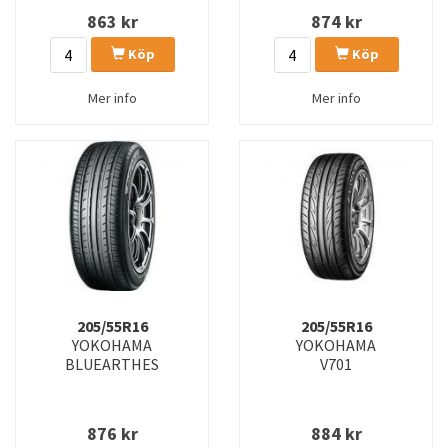
863
kr
874
kr
Köp
Köp
Mer info
Mer info
205/55R16
205/55R16
YOKOHAMA
YOKOHAMA
BLUEARTHES
V701
876
kr
884
kr