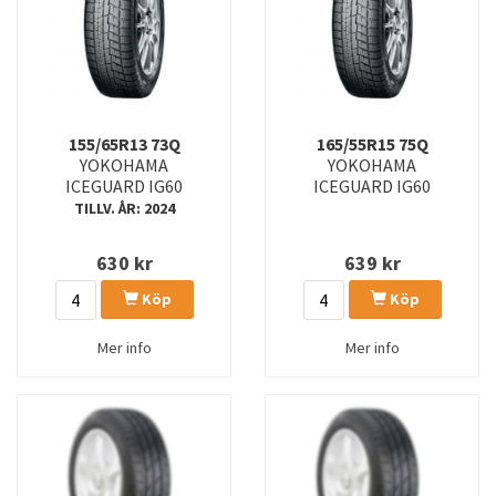
ADVAN SPORT V107D
ADVAN SPORT V108
ADVAN V61
ADVAN WINTER V907
ADVAN-SPORT (V107)
ADVAN-SPORT V107E
155/65R13 73Q
165/55R15 75Q
YOKOHAMA
YOKOHAMA
AE5
ASPEC A349GX
ICEGUARD IG60
ICEGUARD IG60
TILLV. ÅR: 2024
AW21
AW21XL
630
kr
639
kr
BE4S
BE4SXL
Köp
Köp
BLUE EARTH ES32
BLUE ES32
Mer info
Mer info
BLUEAE51
BLUEAE61
BLUEARESXL
BLUEARTH AE50
BLUEARTH ES32
BLUEARTH GT AE51