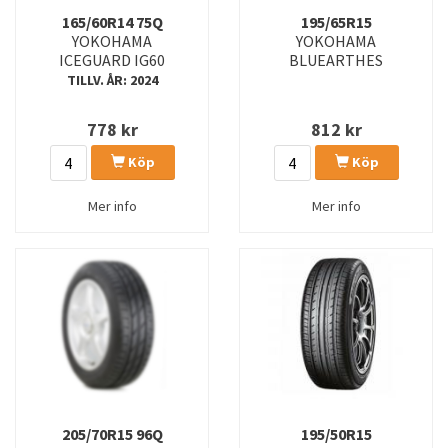
165/60R14 75Q
195/65R15
ICEGUARD IG53
ICEGUARD IG55
YOKOHAMA
YOKOHAMA
ICEGUARD IG60
BLUEARTHES
ICEGUARD IG60
ICEGUARD IG60A
TILLV. ÅR: 2024
ICEGUARD IG65
RY61
778
kr
812
kr
S-DRIVE AS01
V105MOXL
Köp
Köp
V105SXL
V105T
Mer info
Mer info
V107EXL
V61
V701
V701XL
V905BLUEW
V906BLUEW
V906BLUEWS
V907XL
W-DRIVE V905
W.DRIVE V903
205/70R15 96Q
195/50R15