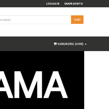
LOGGA IN
SKAPA KONTO
Sök!
VARUKORG (0 KR)