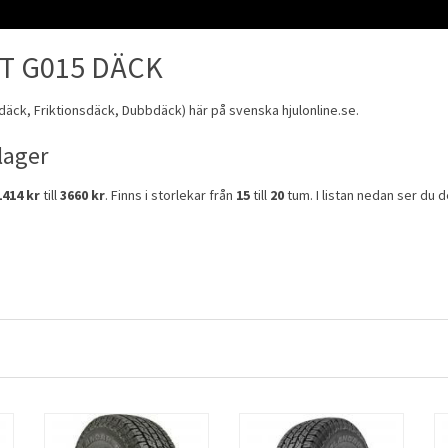
T G015 DÄCK
däck
,
Friktionsdäck
,
Dubbdäck
) här på svenska hjulonline.se.
lager
1414 kr
till
3660 kr
. Finns i storlekar från
15
till
20
tum. I listan nedan ser du de