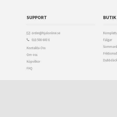
SUPPORT
BUTIK
order@hjulonline.se
Kompletta
010 500 600 6
Fälgar
Sommard
Kontakta Oss
Friktions
Om oss
Dubbdäc
Köpvilkor
FAQ