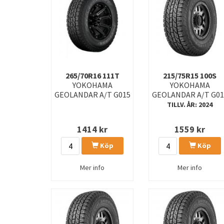
265/70R16 111T
215/75R15 100S
YOKOHAMA
YOKOHAMA
GEOLANDAR A/T G015
GEOLANDAR A/T G01
TILLV. ÅR: 2024
1414
kr
1559
kr
Köp
Köp
Mer info
Mer info