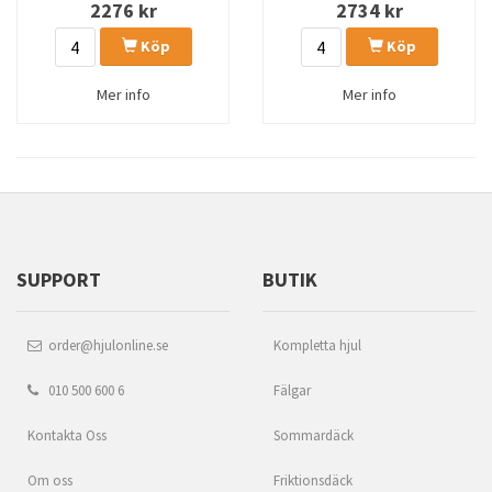
2276
kr
2734
kr
Köp
Köp
Mer info
Mer info
SUPPORT
BUTIK
order@hjulonline.se
Kompletta hjul
010 500 600 6
Fälgar
Kontakta Oss
Sommardäck
Om oss
Friktionsdäck