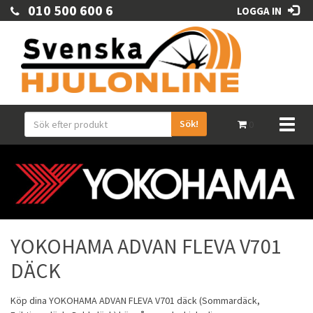
010 500 600 6
LOGGA IN
Sök!
Toggl
0
naviga
YOKOHAMA ADVAN FLEVA V701
DÄCK
Köp dina
YOKOHAMA
ADVAN FLEVA V701 däck (
Sommardäck
,