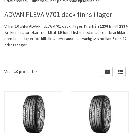
Friktionsdäck
,
Dubbdäck
) här på svenska hjulonline.se.
ADVAN FLEVA V701 däck finns i lager
Vi har 10 olika ADVAN FLEVA V701 däck i lager. Pris från
1230 kr
till
2734
kr
. Finns i storlekar från
16
till
19
tum. I listan nedan ser du de artiklar
som finns i lager för tillfället. Leveransen är vanligtvis mellan 7 och 12
arbetsdagar.
Visar
10
produkter