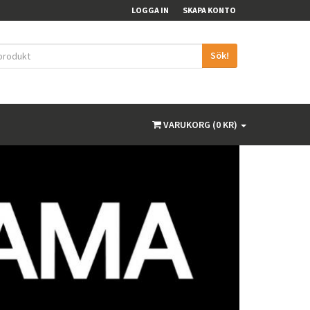
LOGGA IN
SKAPA KONTO
Sök!
VARUKORG (0 KR)