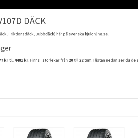
V107D DÄCK
äck
,
Friktionsdäck
,
Dubbdäck
) här på svenska hjulonline.se.
ager
77 kr
till
4481 kr
. Finns i storlekar från
20
till
22
tum. I listan nedan ser du de a