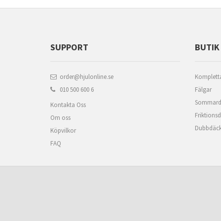
SUPPORT
BUTIK
order@hjulonline.se
Kompletta
010 500 600 6
Fälgar
Sommard
Kontakta Oss
Friktions
Om oss
Dubbdäc
Köpvilkor
FAQ