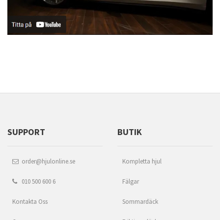
SUPPORT
BUTIK
order@hjulonline.se
Kompletta hjul
010 500 600 6
Fälgar
Kontakta Oss
Sommardäck