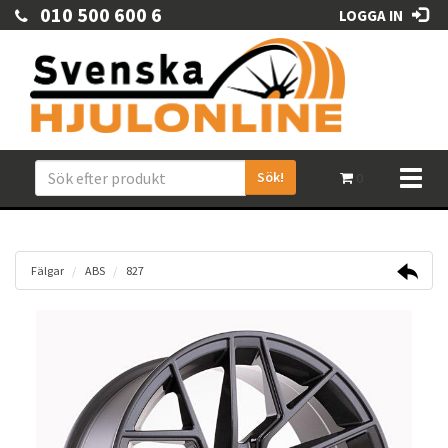
010 500 600 6
LOGGA IN
Sök!
Toggl
0
naviga
Fälgar
ABS
827