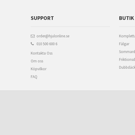
SUPPORT
BUTIK
order@hjulonline.se
Kompletta
010 500 600 6
Fälgar
Sommard
Kontakta Oss
Friktions
Om oss
Dubbdäc
Köpvilkor
FAQ