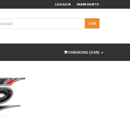
LOGGA IN
SKAPA KONTO
Sök!
VARUKORG (0 KR)