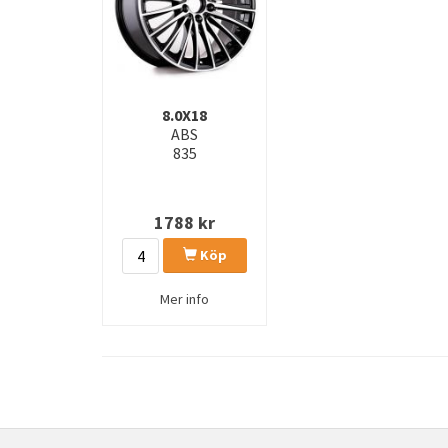
8.0X18
ABS
835
1788
kr
Köp
Mer info