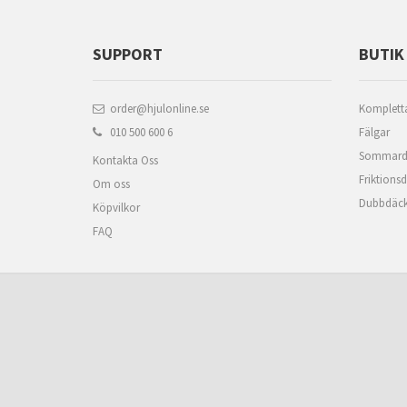
SUPPORT
BUTIK
order@hjulonline.se
Kompletta
010 500 600 6
Fälgar
Sommard
Kontakta Oss
Friktions
Om oss
Dubbdäc
Köpvilkor
FAQ