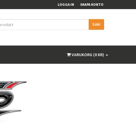
LOGGA IN
SKAPA KONTO
Sök!
VARUKORG (0 KR)