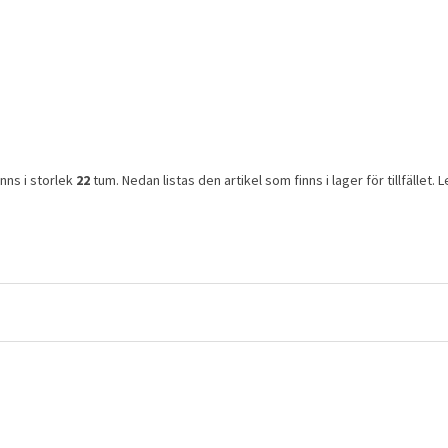
inns i storlek
22
tum. Nedan listas den artikel som finns i lager för tillfället