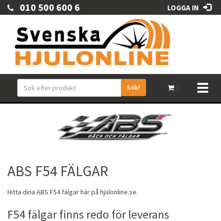
010 500 600 6
LOGGA IN
Sök!
Toggl
0
naviga
ABS F54 FÄLGAR
Hitta dina
ABS
F54
fälgar
här på hjulonline.se.
F54 fälgar finns redo för leverans