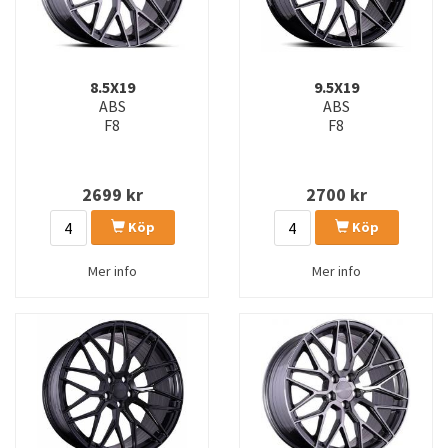
8.5X19
9.5X19
ABS
ABS
F8
F8
2699
kr
2700
kr
Köp
Köp
Mer info
Mer info