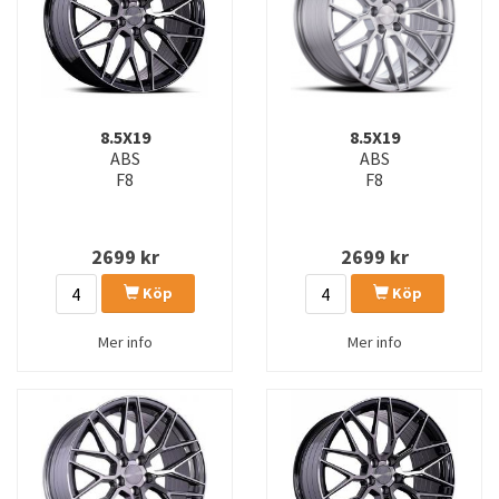
8.5X19
8.5X19
ABS
ABS
F8
F8
2699
kr
2699
kr
Köp
Köp
Mer info
Mer info