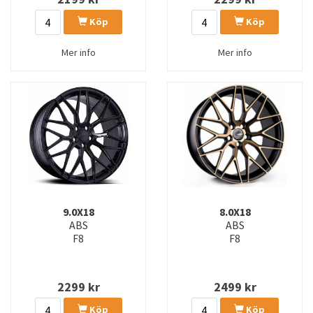
Köp
Köp
Mer info
Mer info
9.0X18
8.0X18
ABS
ABS
F8
F8
2299
kr
2499
kr
Köp
Köp