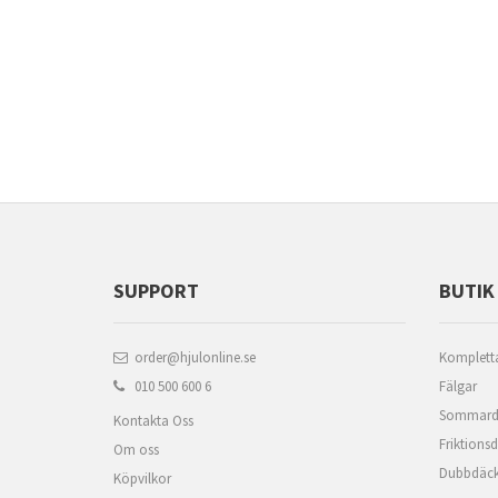
SUPPORT
BUTIK
order@hjulonline.se
Kompletta
010 500 600 6
Fälgar
Sommard
Kontakta Oss
Friktions
Om oss
Dubbdäc
Köpvilkor