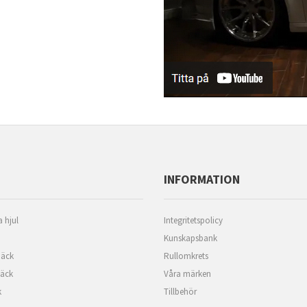
INFORMATION
 hjul
Integritetspolicy
Kunskapsbank
äck
Rullomkrets
däck
Våra märken
k
Tillbehör