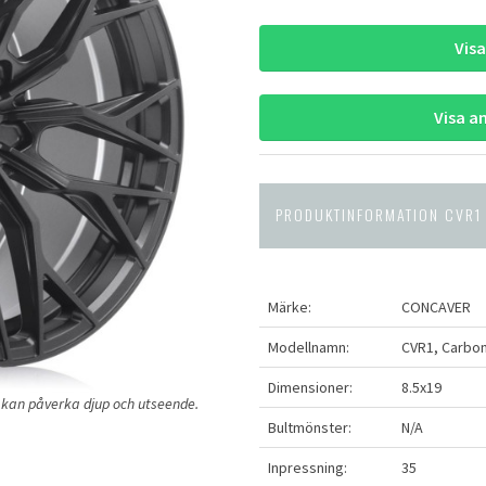
Vis
Visa a
PRODUKTINFORMATION CVR1
Märke:
CONCAVER
Modellnamn:
CVR1, Carbon
Dimensioner:
8.5x19
ng kan påverka djup och utseende.
Bultmönster:
N/A
Inpressning:
35