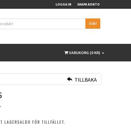
LOGGA IN
SKAPA KONTO
Sök!
VARUKORG (0 KR)
TILLBAKA
6
1
T LAGERSALDO FÖR TILLFÄLLET.