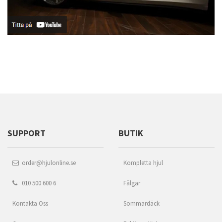
SUPPORT
BUTIK
order@hjulonline.se
Kompletta hjul
010 500 600 6
Fälgar
Kontakta Oss
Sommardäck