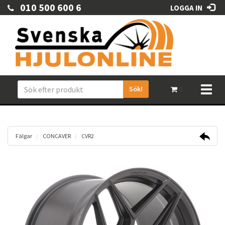
010 500 600 6
LOGGA IN
Sök!
Toggl
0
naviga
Fälgar
CONCAVER
CVR2