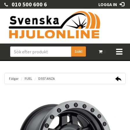
010 500 600 6
LOGGA IN
Sök!
Toggl
0
naviga
Fälgar
FUEL
D557 ANZA