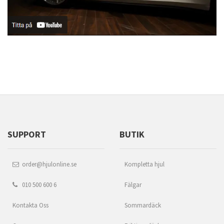
SUPPORT
BUTIK
order@hjulonline.se
Kompletta hjul
010 500 600 6
Fälgar
Kontakta Oss
Sommardäck